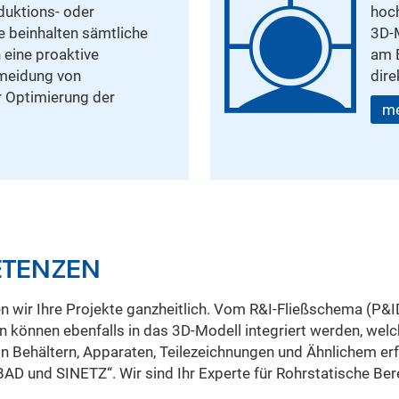
oduktions- oder
hoch
le beinhalten sämtliche
3D-M
eine proaktive
am 
rmeidung von
dire
r Optimierung der
me
ETENZEN
wir Ihre Projekte ganzheitlich. Vom R&I-Fließschema (P&ID
können ebenfalls in das 3D-Modell integriert werden, wel
on Behältern, Apparaten, Teilezeichnungen und Ähnlichem e
und SINETZ“. Wir sind Ihr Experte für Rohrstatische Bere