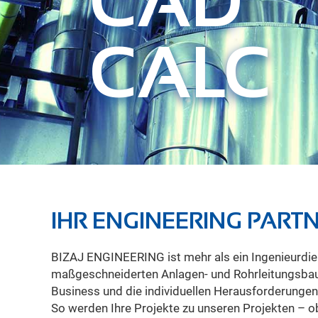
CAD
CALC
IHR ENGINEERING PAR
BIZAJ ENGINEERING ist mehr als ein Ingenieurdien
oder im Bereich der konventionellen und erneuerbare
maßgeschneiderten Anlagen- und Rohrleitungsbau.
ganzheitlicher Engineering-Partner unserer Kunden be
Business und die individuellen Herausforderungen
vom ersten Konzept über die Verfahrens- und Aufs
So werden Ihre Projekte zu unseren Projekten – ob