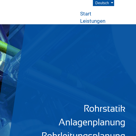
Deutsch
Start
Leistungen
Büro
Projekte
Kontakt
START
LEISTUNGEN
BÜRO
PROJEKTE
KONTAKT
Rohrstatik
Anlagenplanung
Rohrleitungsplanung