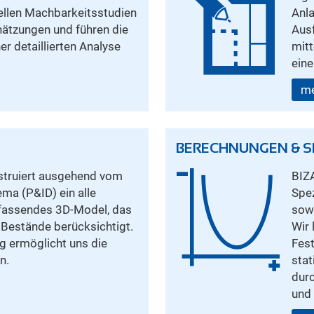
ellen Machbarkeitsstudien
Anla
hätzungen und führen die
Aus
er detaillierten Analyse
mitt
eine
me
BERECHNUNGEN & S
truiert ausgehend vom
BIZA
ema (P&ID) ein alle
Spez
fassendes 3D-Model, das
sowi
 Bestände berücksichtigt.
Wir 
 ermöglicht uns die
Fest
n.
sta
durc
und