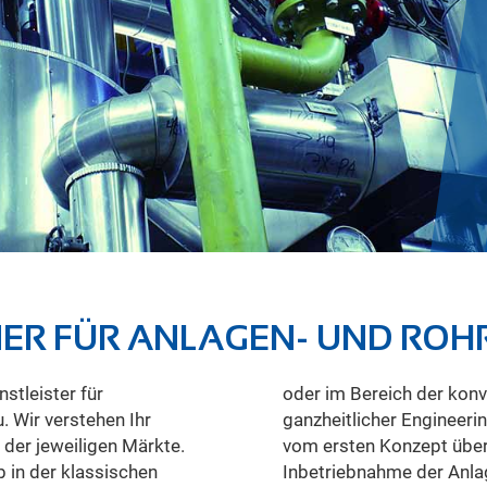
TNER FÜR ANLAGEN- UND RO
stleister für
n Energie. Als
 Wir verstehen Ihr
gleiten wir Projekte
 der jeweiligen Märkte.
tellungsplanung bis zur
 in der klassischen
Inbetriebnahme der Anla