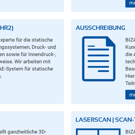
me
HR2)
AUSSCHREIBUNG
perte für die statische
BIZ
ngssystemen, Druck- und
Kund
 sowie für Innendruck-,
die 
eise. Wir arbeiten mit
tech
E-System für statische
Bes
.
Hie
Tei
me
LASERSCAN | SCAN
lt ganzheitliche 3D-
BIZ