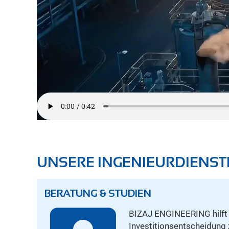
UNSERE INGENIEURDIENST
BERATUNG & STUDIEN
BIZAJ ENGINEERING hilft I
Investitionsentscheidung z